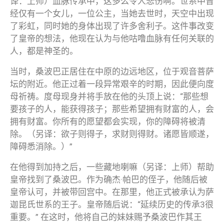
译：上师）血脉传承中，这多么令人悲伤啊。世系中曾
经仅有一个女儿，一位公主，当她去世时，天空中出现
了彩虹，同时她的身体出现了许多舍利子。这件事改变
了皇帝的想法，他现在认为与他咕噜血脉有任何关联的
人，都是神圣的。
当时，桑波巴正居住在中原的边远地区，位于观音菩萨
坛的附近。他正过着一段异常艰辛的时期，因此便向度
母祈祷。度母现身并将手放在他的头顶上说：“那些想
要孩子的人，能获得孩子；那些希望拥有财富的人，会
拥有财富。你所有的愿望都会实现，你的障碍将被清
除。（另译：欲子则得子，求财则得财。诸愿皆顺遂，
障碍悉消除。）”
在他得到加持之后，一些藏地喇嘛（另译：上师）帮助
皇帝找到了桑波巴。作为确杰·帕巴的侄子，他随后被
皇帝认可，并被带回宫中。在那里，他正式被承认为萨
迦昆氏世系的王子。皇帝随后说：“延续历史的传承3很
重要。” 在这时，他将自己的妹妹赐予桑波巴作其王