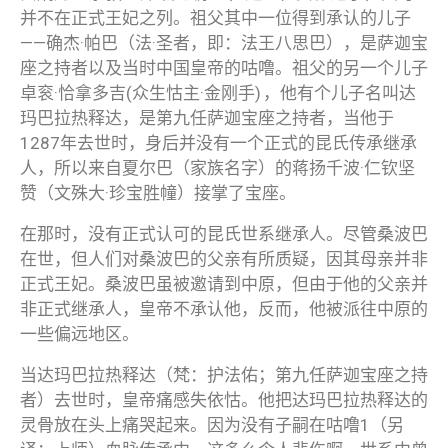
并不在正式王妃之列。祖父其中一位得到承认的儿子
——确杰·帕巴（法·圣者，即：法王八思巴），是萨迦宝
座之持者以及当时中国皇帝的咕噜。祖父的另一个儿子
卓衮·恰拿多吉(众生怙主·金刚手) ，他有个儿子名叫达
玛巴拉热释达，是第九任萨迦宝座之持者，当他于
1287年去世时，身后并没有一个正式的昆氏传承继承
人，所以来自夏尔巴（家族名字）的蒋扬千波·仁钦坚
赞（文殊大·珍宝胜幢）接掌了宝座。
在那时，没有正式认可的昆氏世系继承人。尽管桑波巴
在世，但人们对桑波巴的父亲有所质疑，因其母亲并非
正式王妃。桑波巴虽被邀请到中原，但由于他的父亲并
非正式继承人，皇帝不承认他，反而，他被派往中原的
一些偏远地区。
当达玛巴拉热释达（梵：护法佑；第九任萨迦宝座之持
者）去世时，皇帝痛感失依怙。他把达玛巴拉热释达的
灵骨放在头上痛哭起来。因为没有子嗣在咕噜1（另