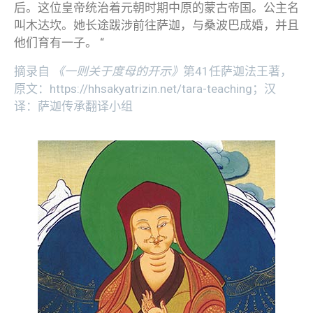
后。这位皇帝统治着元朝时期中原的蒙古帝国。公主名
叫木达坎。她长途跋涉前往萨迦，与桑波巴成婚，并且
他们育有一子。 “
摘录自
《一则关于度母的开示》
第41任萨迦法王著，
原文：https://hhsakyatrizin.net/tara-teaching；汉
译：萨迦传承翻译小组