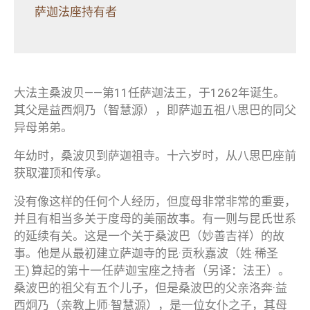
萨迦法座持有者
大法主桑波贝——第11任萨迦法王，于1262年诞生。
其父是益西炯乃（智慧源），即萨迦五祖八思巴的同父
异母弟弟。
年幼时，桑波贝到萨迦祖寺。十六岁时，从八思巴座前
获取灌顶和传承。
没有像这样的任何个人经历，但度母非常非常的重要，
并且有相当多关于度母的美丽故事。有一则与昆氏世系
的延续有关。这是一个关于桑波巴（妙善吉祥）的故
事。他是从最初建立萨迦寺的昆·贡秋嘉波（姓·稀圣
王) 算起的第十一任萨迦宝座之持者（另译：法王）。
桑波巴的祖父有五个儿子，但是桑波巴的父亲洛奔·益
西炯乃（亲教上师·智慧源），是一位女仆之子，其母