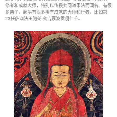
修者和成就大师，特别以传授共同道果法而闻名。有很
多弟子，起哄有很多事有成就的大师和行者，比如第
23任萨迦法王阿羌·究吉嘉波贡嘎仁千。