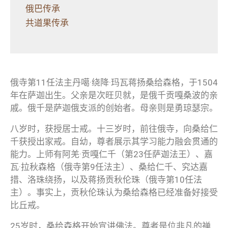
俄巴传承
共道果传承
俄寺第11任法主丹噶·绕降·玛瓦蒋扬桑给森格，于1504
年在萨迦出生。父亲是次旺贝就，是俄千贡嘎桑波的亲
戚。俄千是萨迦俄支派的创始者。母亲则是勇琼瑟宗。
八岁时，获授居士戒。十三岁时，前往俄寺，向桑给仁
千获授出家戒。自幼，尊者展示其学习能力融会贯通的
能力。上师有阿羌·贡嘎仁千（第23任萨迦法王）、嘉
瓦·拉秋森格（俄寺第9任法主）、桑给仁千、究达嘉
措、洛珠绕扬，以及蒋扬贡秋伦珠（俄寺第10任法
主）。事实上，贡秋伦珠认为桑给森格已经准备好接受
比丘戒。
25岁时，桑给森格开始宣讲佛法。尊者是位非凡的禅