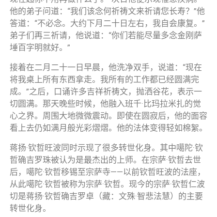
他的弟子问道：“我们该念何祈祷文来祈请您长寿？”他
答道：“不必念。大约下月二十日左右，我自会康复。”
弟子们再三祈请，他说道：“你们若能尽量多念金刚萨
埵百字明就好。”
接着在二月二十一日早晨，他洗净双手，说道：“现在
将我桌上所有东西拿走。我所有的工作都已经圆满完
成。”之后，口诵许多吉祥祈祷文，抛洒谷花，表示一
切圆满。那天晚些时候，他融入班千·比玛拉米扎的觉
心之界。周围大地微微震动。即使在圆寂后，他的面容
看上去仍如满月般光彩熠熠。他的法体变得轻如棉絮。
蒋扬·钦哲旺波同时示现了很多转世化身。其中噶陀·钦
哲确吉罗珠被认为是最杰出的上师。在宗萨·钦哲去世
后，噶陀·钦哲移锡至宗萨寺——以前钦哲旺波的法座，
从此噶陀·钦哲被称为宗萨·钦哲。现今的宗萨·钦哲仁波
切是蒋扬·钦哲确吉罗卓（藏：文殊·智悲法慧）的主要
转世化身。