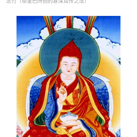
念竹（邬金巴所创的甚深耳传之法）