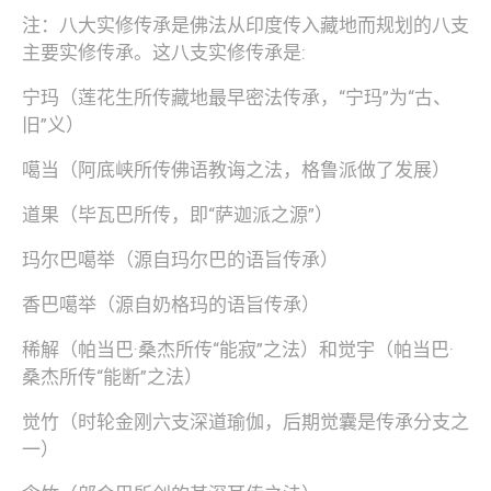
注：八大实修传承是佛法从印度传入藏地而规划的八支
主要实修传承。这八支实修传承是:
宁玛（莲花生所传藏地最早密法传承，“宁玛”为“古、
旧”义）
噶当（阿底峡所传佛语教诲之法，格鲁派做了发展）
道果（毕瓦巴所传，即“萨迦派之源”）
玛尔巴噶举（源自玛尔巴的语旨传承）
香巴噶举（源自奶格玛的语旨传承）
稀解（帕当巴·桑杰所传“能寂”之法）和觉宇（帕当巴·
桑杰所传“能断”之法）
觉竹（时轮金刚六支深道瑜伽，后期觉囊是传承分支之
一）