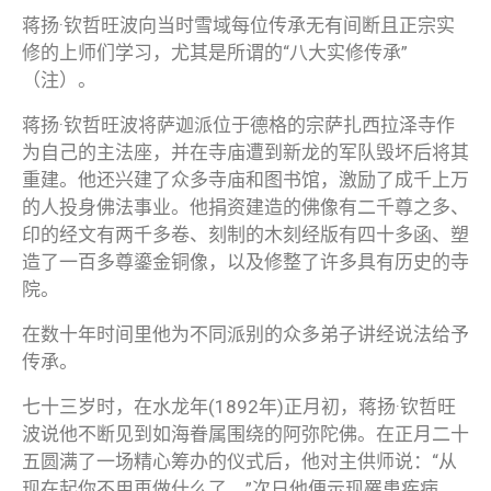
蒋扬·钦哲旺波向当时雪域每位传承无有间断且正宗实
修的上师们学习，尤其是所谓的“八大实修传承”
（注）。
蒋扬·钦哲旺波将萨迦派位于德格的宗萨扎西拉泽寺作
为自己的主法座，并在寺庙遭到新龙的军队毁坏后将其
重建。他还兴建了众多寺庙和图书馆，激励了成千上万
的人投身佛法事业。他捐资建造的佛像有二千尊之多、
印的经文有两千多卷、刻制的木刻经版有四十多函、塑
造了一百多尊鎏金铜像，以及修整了许多具有历史的寺
院。
在数十年时间里他为不同派别的众多弟子讲经说法给予
传承。
七十三岁时，在水龙年(1892年)正月初，蒋扬·钦哲旺
波说他不断见到如海眷属围绕的阿弥陀佛。在正月二十
五圆满了一场精心筹办的仪式后，他对主供师说：“从
现在起你不用再做什么了。”次日他便示现罹患疾病。