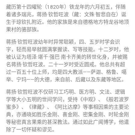
藏历第十四曜轮（1820年）铁龙年的六月初五，伴随
着诸多瑞兆，蒋扬·钦哲旺波（藏：文殊·智悲自在）诞
生于琼钦扎附近。他的家族是来自德格地方特龙谷地顶
果村的骆部族。
蒋扬·钦哲旺波幼年时异常聪颖，四、五岁时学会识
字，轻而易举就圆满掌握读、写等技能。十二岁时，他
被认证为塔泽·堪千·强巴·南卡齐美的转世化身，并被赐
名蒋扬·钦哲旺波。二十一岁时受近圆戒。他总共有超
过一百五十位上师，均是四大教派——萨迦、格鲁、噶
举、宁玛——的大德，来自前、后藏以及东藏等地区。
蒋扬·钦哲旺波不仅研习工巧明、医方明、文法、逻辑
学等大小五明的世间学问，受持《中观》、《般若波罗
蜜多》、《律藏》、《阿比达摩》等事相因乘的主要论
典，亦通晓如胜乐金刚、喜金刚、密集金刚、时轮金刚
等秘密真言果乘的甚深教法。通过如此广闻博学，他遣
除了一切怀疑和谬见。