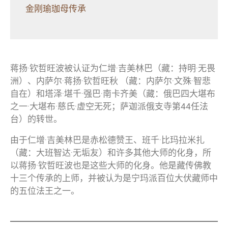
金刚瑜珈母传承
蒋扬·钦哲旺波被认证为仁增·吉美林巴（藏：持明·无畏
洲）、内萨尔·蒋扬·钦哲旺秋 （藏：内萨尔·文殊·智悲
自在）和塔泽·堪千·强巴·南卡齐美（藏：俄巴四大堪布
之一·大堪布·慈氏·虚空无死；萨迦派俄支寺第44任法
台）的转世。
由于仁增·吉美林巴是赤松德赞王、班千·比玛拉米扎
（藏：大班智达·无垢友）和许多其他大师的化身，所
以蒋扬·钦哲旺波也是这些大师的化身。他是藏传佛教
十三个传承的上师，并被认为是宁玛派百位大伏藏师中
的五位法王之一。