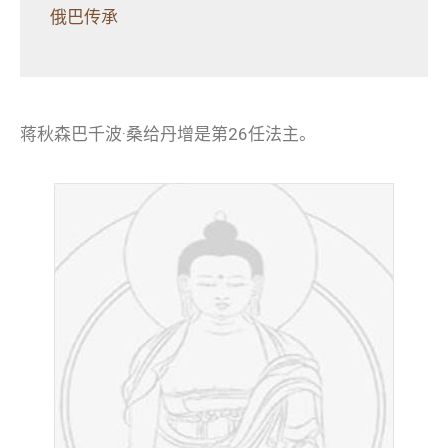
俄巴传承
蒋秋森巴千波·桑给丹增是第26任法主。