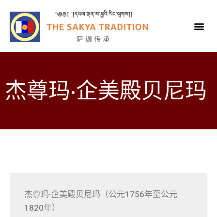
杰尊玛·企美殿贝尼玛
杰尊玛·企美殿贝尼玛（公元1756年至公元
1820年）