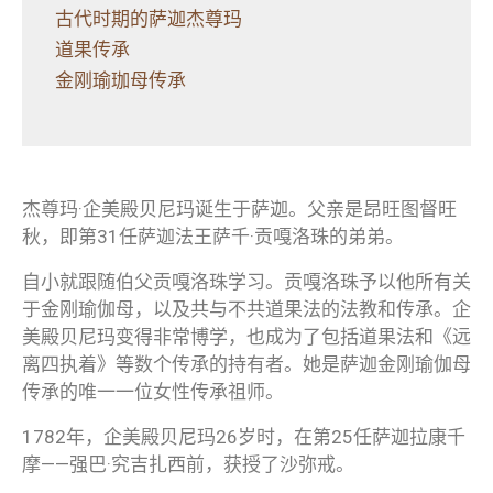
古代时期的萨迦杰尊玛
道果传承
金刚瑜珈母传承
杰尊玛·企美殿贝尼玛诞生于萨迦。父亲是昂旺图督旺
秋，即第31任萨迦法王萨千·贡嘎洛珠的弟弟。
自小就跟随伯父贡嘎洛珠学习。贡嘎洛珠予以他所有关
于金刚瑜伽母，以及共与不共道果法的法教和传承。企
美殿贝尼玛变得非常博学，也成为了包括道果法和《远
离四执着》等数个传承的持有者。她是萨迦金刚瑜伽母
传承的唯一一位女性传承祖师。
1782年，企美殿贝尼玛26岁时，在第25任萨迦拉康千
摩——强巴·究吉扎西前，获授了沙弥戒。