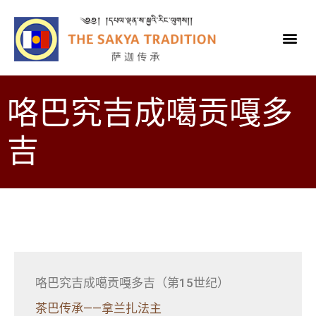
咯巴究吉成噶贡嘎多
吉
咯巴究吉成噶贡嘎多吉（第15世纪）
茶巴传承——拿兰扎法主