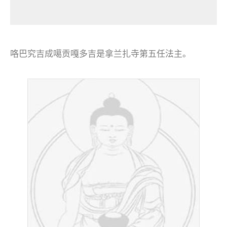
咯巴究吉成噶贡嘎多吉是拿兰扎寺第五任法主。