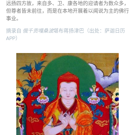
远扬四方故，来自多、卫、康各地的迎请者为数众多，
但尊者皆未前往，而是在本地开展着以闻说为主的佛行
事业。
摘录自
俄千贡嘎桑波
堪布蒋扬津巴（出处：萨迦日历
APP）