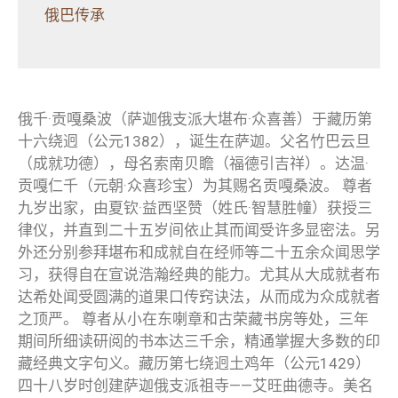
俄巴传承
俄千·贡嘎桑波（萨迦俄支派大堪布·众喜善）于藏历第
十六绕迥（公元1382），诞生在萨迦。父名竹巴云旦
（成就功德），母名索南贝瞻（福德引吉祥）。达温·
贡嘎仁千（元朝·众喜珍宝）为其赐名贡嘎桑波。 尊者
九岁出家，由夏钦·益西坚赞（姓氏·智慧胜幢）获授三
律仪，并直到二十五岁间依止其而闻受许多显密法。另
外还分别参拜堪布和成就自在经师等二十五余众闻思学
习，获得自在宣说浩瀚经典的能力。尤其从大成就者布
达希处闻受圆满的道果口传窍诀法，从而成为众成就者
之顶严。 尊者从小在东喇章和古荣藏书房等处，三年
期间所细读研阅的书本达三千余，精通掌握大多数的印
藏经典文字句义。藏历第七绕迥土鸡年（公元1429）
四十八岁时创建萨迦俄支派祖寺——艾旺曲德寺。美名