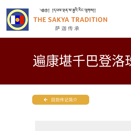
遍康堪千巴登洛
回到传记简介