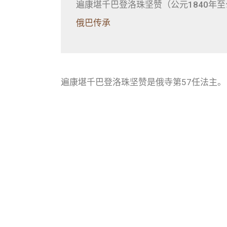
遍康堪千巴登洛珠坚赞（公元1840年至
俄巴传承
遍康堪千巴登洛珠坚赞是俄寺第57任法主。