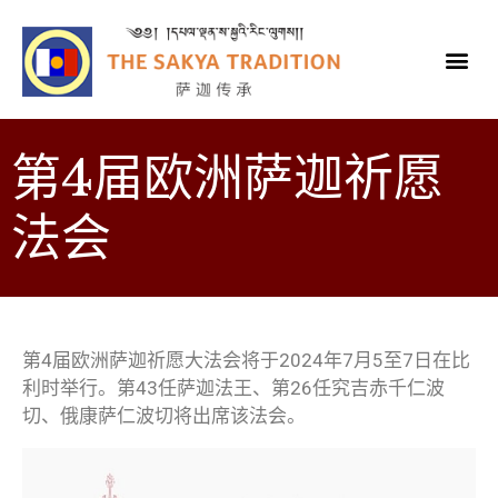
第4届欧洲萨迦祈愿
法会
第4届欧洲萨迦祈愿大法会将于2024年7月5至7日在比
利时举行。第43任萨迦法王、第26任究吉赤千仁波
切、俄康萨仁波切将出席该法会。