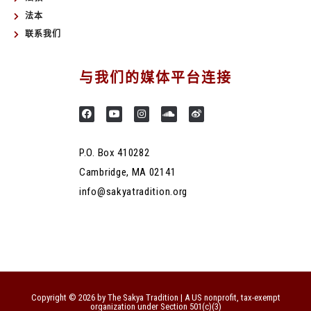
法本
联系我们
与我们的媒体平台连接
P.O. Box 410282
Cambridge, MA 02141
info@sakyatradition.org
Copyright © 2026 by The Sakya Tradition | A US nonprofit, tax-exempt
organization under Section 501(c)(3)