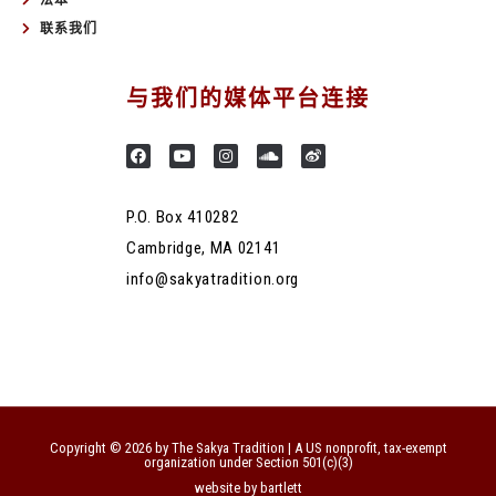
联系我们
与我们的媒体平台连接
P.O. Box 410282
Cambridge, MA 02141
info@sakyatradition.org
Copyright © 2026 by The Sakya Tradition | A US nonprofit, tax-exempt
organization under Section 501(c)(3)
website by bartlett