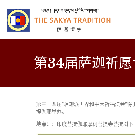
第34届萨迦祈
第三十四届“萨迦派世界和平大祈福法会”将于2
提伽耶举办。
地点：
：印度菩提伽耶摩诃菩提寺菩提树下