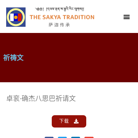
祈祷文
卓衮·确杰八思巴祈请文
下载