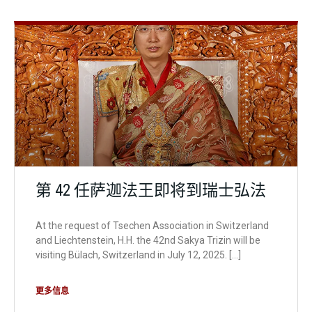
外部法讯
第 42 任萨迦法王即将到瑞士弘法
At the request of Tsechen Association in Switzerland
and Liechtenstein, H.H. the 42nd Sakya Trizin will be
visiting Bülach, Switzerland in July 12, 2025. […]
更多信息