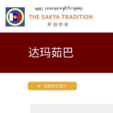
达玛茹巴
回到传记简介