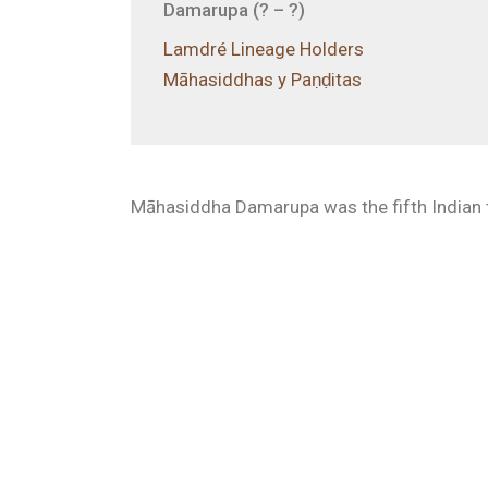
Damarupa (? – ?)
Lamdré Lineage Holders
Māhasiddhas y Paṇḍitas
Māhasiddha Damarupa was the fifth Indian 