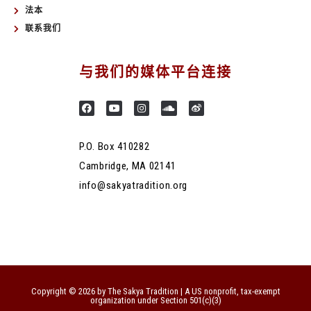
法本
联系我们
与我们的媒体平台连接
P.O. Box 410282
Cambridge, MA 02141
info@sakyatradition.org
Copyright © 2026 by The Sakya Tradition | A US nonprofit, tax-exempt
organization under Section 501(c)(3)