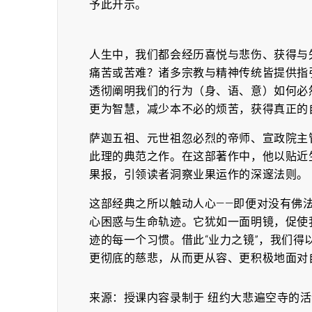
予此开示。
人生中，我们都会经历喜悦与悲伤、获得与
痛苦或苦难？诸多宗教与精神传统皆提供指
透彻阐明我们的行为（身、语、意）如何必
更为智慧，减少本不必的烦苦，获得真正的
萨迦五祖、元世祖忽必烈的帝师、宣政院主
此理的典范之作。在这部著作中，他以贴近
果报，引领读者洞察业果运作的深邃法则。
这部经典之所以触动人心——即便对没有佛
心困惑与生命轨迹。它犹如一面明镜，促使
迹的每一个习惯。借此“业力之镜”，我们
更彻底的慈悲，从而更从容、更积极地面对
来源：
授课内容录制于 纽约大悲遍空寺的