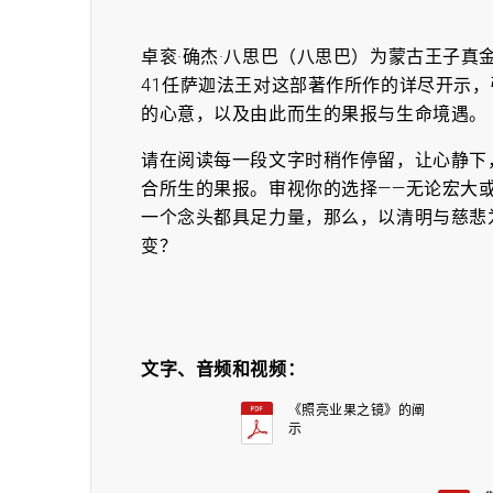
卓衮·确杰·八思巴（八思巴）为蒙古王子
41任萨迦法王对这部著作所作的详尽开示
的心意，以及由此而生的果报与生命境遇。
请在阅读每一段文字时稍作停留，让心静下
合所生的果报。审视你的选择——无论宏大
一个念头都具足力量，那么，以清明与慈悲
变？
文字、音频和视频：
《照亮业果之镜》的阐
示