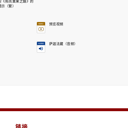
對《照亮業果之鏡》的
闡示（繁）
预览视频
萨迦法藏（音频）
链接