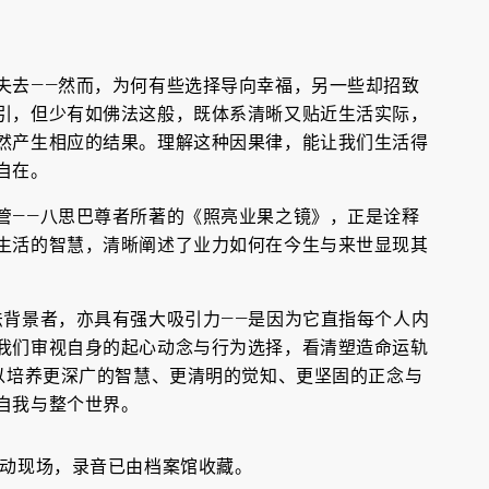
失去——然而，为何有些选择导向幸福，另一些却招致
引，但少有如佛法这般，既体系清晰又贴近生活实际，
然产生相应的结果。理解这种因果律，能让我们生活得
自在。
管——八思巴尊者所著的《照亮业果之镜》，正是诠释
生活的智慧，清晰阐述了业力如何在今生与来世显现其
法背景者，亦具有强大吸引力——是因为它直指每个人内
我们审视自身的起心动念与行为选择，看清塑造命运轨
得以培养更深广的智慧、更清明的觉知、更坚固的正念与
自我与整个世界。
活动现场，录音已由档案馆收藏。