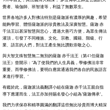
覺者、瑜伽師、班智達等，利益了無數眾生。
世界各地許多人對佛法特別是薩迦派有濃厚的興趣，希望
能夠學習、體悟薩迦派的珍貴教法及深廣智慧。薩迦·赤
千法王以甚深智慧與悲心，透過大善巧方便，為眾生傳法
灌頂，引發了不同種族、文化、宗教、國籍、階級、行
業、語言的人們，對法王產生無比讚歎崇敬之心。
與大智文殊智慧無二無別的薩迦·赤千法王（第41任薩迦
法王）曾開示：“為了使我們的人生具義，學修佛法非常
重要。而學修佛法，要明白應當通過我們各自的民族語言
來進行學習。”
有鑑於此，薩迦派法義翻譯小組在薩迦·赤千法王親自指
導下應運而生，法王亦加持賜名發心小組為“薩迦傳承”。
我們力求保存和精準圓滿的翻譯這些無比珍貴而博大精深