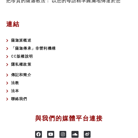
把珍貴的薩迦教法：
以您的母語精準圓滿地傳達於您
連結
薩迦派概述
「薩迦傳承」非營利機構
CC版權說明
隱私權政策
傳記和簡介
法教
法本
聯絡我們
與我們的媒體平台連接