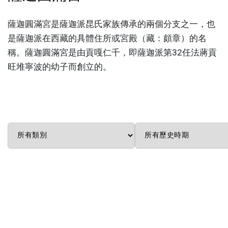
薩迦圓滿宮是薩迦派昆氏家族傳承的兩個分支之一，也
是薩迦派在西藏的具體住所或宮殿（藏：頗章）的名
稱。薩迦圓滿宮是由貢嘎仁千，即薩迦派第32任法蔣貢
旺堆寧波的幼子而創立的。