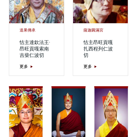
道果傳承
薩迦圓滿宮
怙主達欽法王·
怙主昂旺貢嘎
昂旺貢嘎索南
扎西程列仁波
吉柴仁波切
切
更多
更多