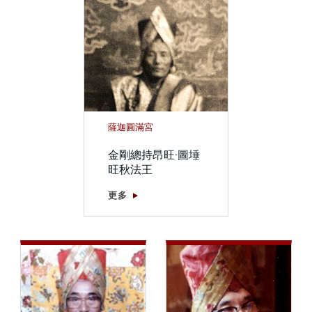
薩迦圓滿宮
金剛總持昂旺·圖埵
旺秋法王
更多