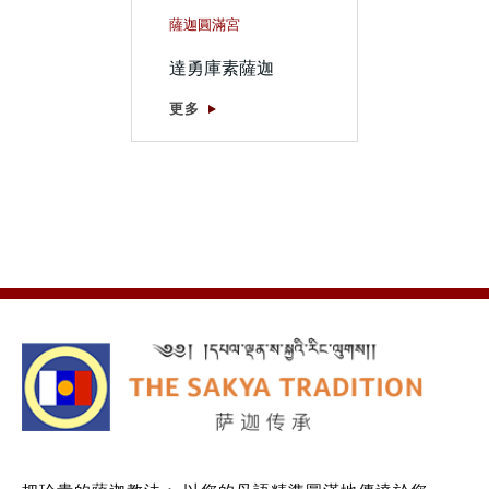
薩迦圓滿宮
達勇庫素薩迦
更多