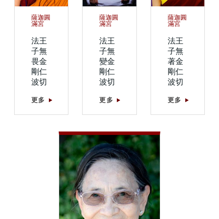
薩迦圓
薩迦圓
薩迦圓
滿宮
滿宮
滿宮
法王
法王
法王
子無
子無
子無
畏金
變金
著金
剛仁
剛仁
剛仁
波切
波切
波切
更多
更多
更多