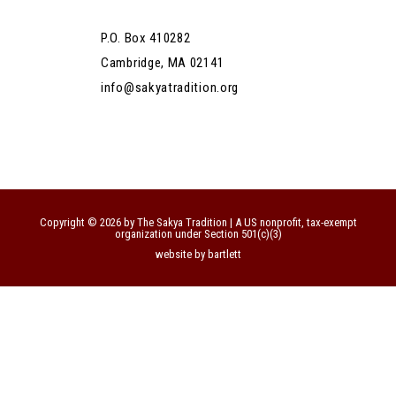
P.O. Box 410282
Cambridge, MA 02141
info@sakyatradition.org
Copyright © 2026 by The Sakya Tradition | A US nonprofit, tax-exempt
organization under Section 501(c)(3)
website by bartlett