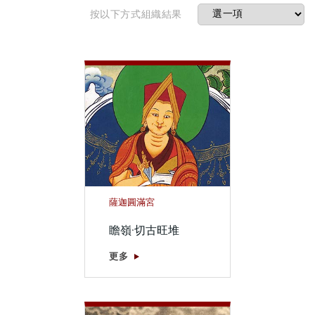
按以下方式組織結果
薩迦圓滿宮
瞻嶺·切古旺堆
更多