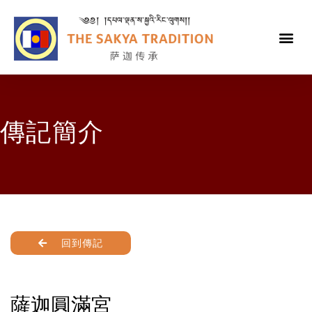
傳記簡介
回到傳記
薩迦圓滿宮