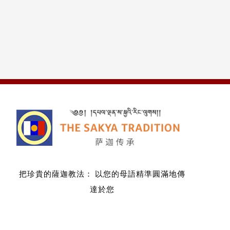
把珍貴的薩迦教法：
以您的母語精準圓滿地傳
達於您