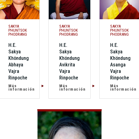
SAKYA
SAKYA
SAKYA
PHUNTSOK
PHUNTSOK
PHUNTSOK
PHODRANG
PHODRANG
PHODRANG
H.E.
H.E.
H.E.
Sakya
Sakya
Sakya
Khöndung
Khöndung
Khöndung
Abhaya
Avikrita
Asanga
Vajra
Vajra
Vajra
Rinpoche
Rinpoche
Rinpoche
Más
Más
Más
información
información
información