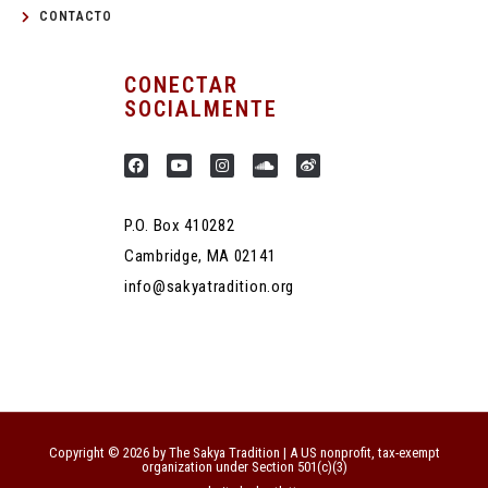
CONTACTO
CONECTAR
SOCIALMENTE
P.O. Box 410282
Cambridge, MA 02141
info@sakyatradition.org
Copyright © 2026 by The Sakya Tradition | A US nonprofit, tax-exempt
organization under Section 501(c)(3)