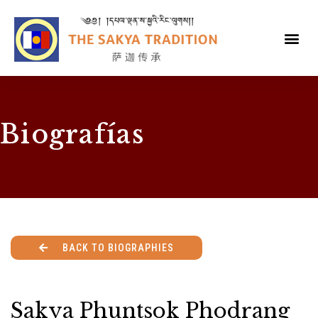
Biografías
BACK TO BIOGRAPHIES
Sakya Phuntsok Phodrang