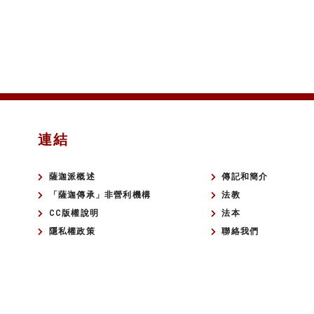
連結
薩迦派概述
傳記和簡介
「薩迦傳承」非營利機構
法教
CC版權說明
法本
隱私權政策
聯絡我們