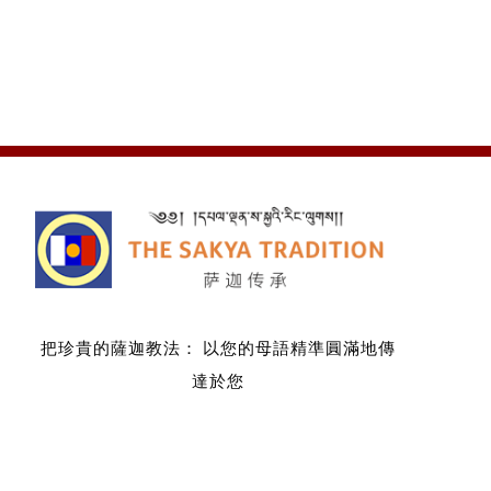
把珍貴的薩迦教法：
以您的母語精準圓滿地傳
達於您