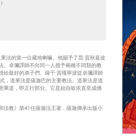
年）
道果法的第一位藏地喇嘛。他賜予了昆·貢秋嘉波
法。卓彌譯師不向同一人授予兩種不同類的教
授給最好的弟子們。薩千·貢嘎寧波從卓彌譯師
方式，道果法是薩迦巴的主要教法。道果法是道
密乘道，即正行部分。它是始自皈依直至成佛
和法教》第41任薩迦法王著，薩迦傳承出版小