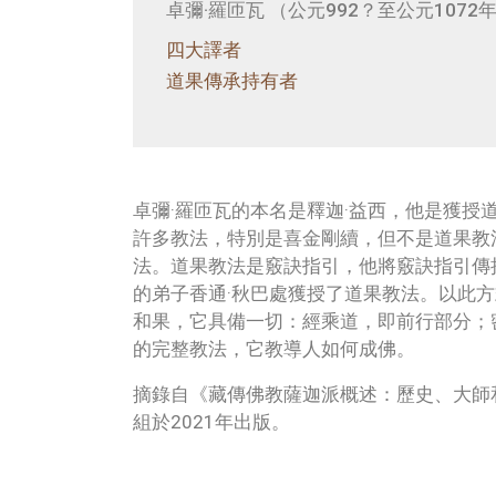
卓彌·羅匝瓦 （公元992？至公元1072
四大譯者
道果傳承持有者
卓彌·羅匝瓦的本名是釋迦·益西，他是獲授
許多教法，特別是喜金剛續，但不是道果教
法。道果教法是竅訣指引，他將竅訣指引傳
的弟子香通·秋巴處獲授了道果教法。以此
和果，它具備一切：經乘道，即前行部分；
的完整教法，它教導人如何成佛。
摘錄自《藏傳佛教薩迦派概述：歷史、大師
組於2021年出版。