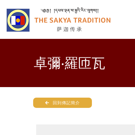
卓彌·羅匝瓦
回到傳記簡介