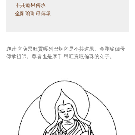
不共道果傳承
金剛瑜珈母傳承
迦達·內薩昂旺貢嘎列巴炯內是不共道果、金剛瑜伽母
傳承祖師。尊者也是摩千·昂旺貢嘎倫珠的弟子。