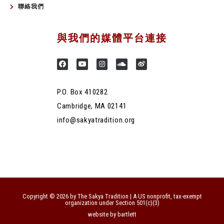
聯絡我們
與我們的媒體平台連接
P.O. Box 410282
Cambridge, MA 02141
info@sakyatradition.org
Copyright © 2026 by The Sakya Tradition | A US nonprofit, tax-exempt
organization under Section 501(c)(3)
website by bartlett