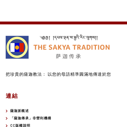
把珍貴的薩迦教法：
以您的母語精準圓滿地傳達於您
連結
薩迦派概述
「薩迦傳承」非營利機構
CC版權說明