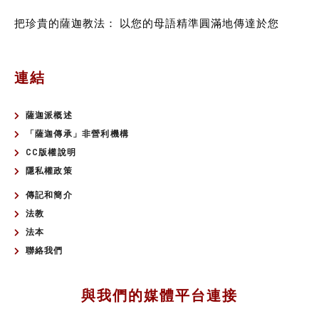
把珍貴的薩迦教法：
以您的母語精準圓滿地傳達於您
連結
薩迦派概述
「薩迦傳承」非營利機構
CC版權說明
隱私權政策
傳記和簡介
法教
法本
聯絡我們
與我們的媒體平台連接