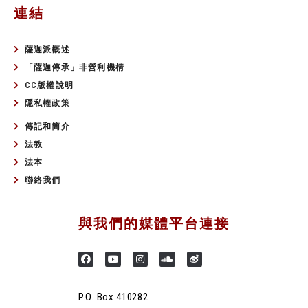
連結
薩迦派概述
「薩迦傳承」非營利機構
CC版權說明
隱私權政策
傳記和簡介
法教
法本
聯絡我們
與我們的媒體平台連接
P.O. Box 410282