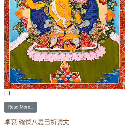
[…]
Read More…
卓袞·確傑八思巴祈請文