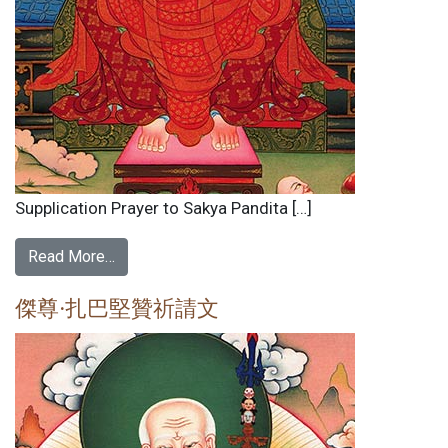
Supplication Prayer to Sakya Pandita […]
Read More…
傑尊·扎巴堅贊祈請文