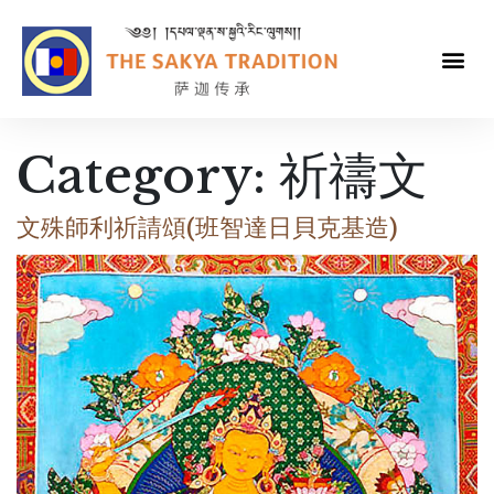
Category:
祈禱文
文殊師利祈請頌(班智達日貝克基造)