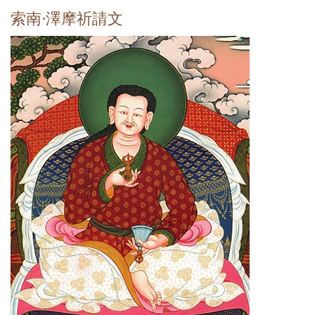
索南·澤摩祈請文