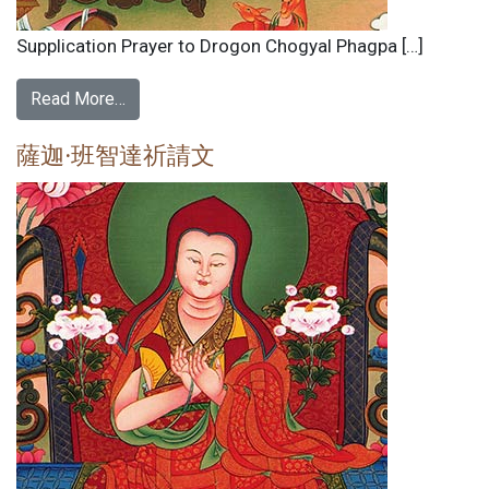
Supplication Prayer to Drogon Chogyal Phagpa […]
Read More…
薩迦·班智達祈請文