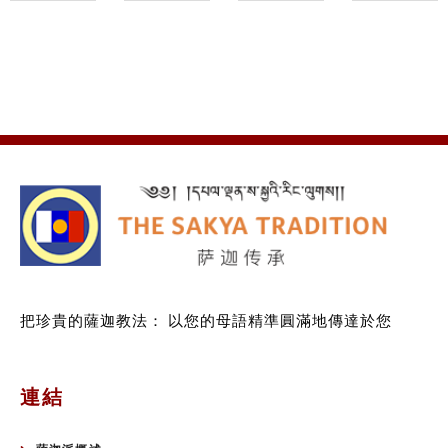
把珍貴的薩迦教法：
以您的母語精準圓滿地傳達於您
連結