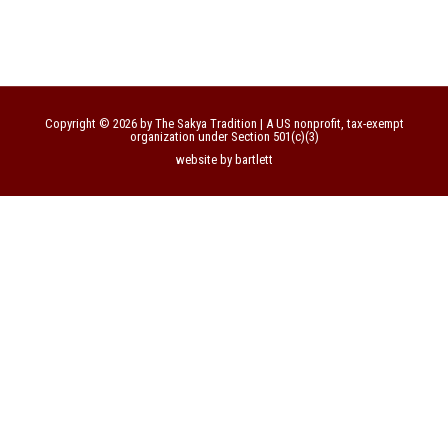
Copyright © 2026 by The Sakya Tradition | A US nonprofit, tax-exempt
organization under Section 501(c)(3)
website by bartlett