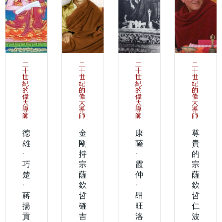
二
二
二
二
十
十
十
十
世
世
世
世
紀
紀
紀
紀
的
的
的
的
偉
偉
偉
偉
大
大
大
大
導
導
導
導
師
師
師
師
德
金
康
尊
雄
剛
薩
貴
·
持
·
的
巧
宗
霞
宗
楚
薩
仲
薩
·
欽
·
欽
蔣
哲
昂
哲
揚
確
旺
仁
貢
吉
洛
波