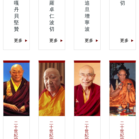
嘎
羅
追
切
丹
卓
旦
貝
仁
增
堅
波
寧
贊
切
波
更多
更多
更多
更多
二
二
二
二
十
十
十
十
世
世
世
世
紀
紀
紀
紀