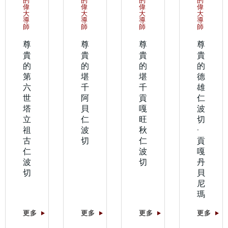
的
的
的
的
偉
偉
偉
偉
大
大
大
大
導
導
導
導
師
師
師
師
尊
尊
尊
尊
貴
貴
貴
貴
的
的
的
的
第
堪
堪
德
六
千
千
雄
世
阿
貢
仁
塔
貝
嘎
波
立
仁
旺
切
祖
波
秋
·
古
切
仁
貢
仁
波
嘎
波
切
丹
切
貝
尼
瑪
更多
更多
更多
更多