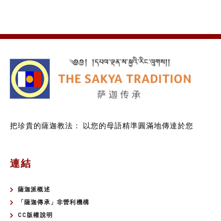
把珍貴的薩迦教法：
以您的母語精準圓滿地傳達於您
連結
薩迦派概述
「薩迦傳承」非營利機構
CC版權說明