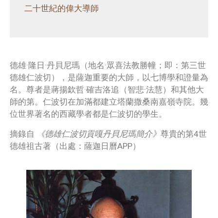
二十世紀的偉大導師
德雄·隆日·丹貝尼瑪（地名·眾喜法教勝幢；即：第三世
德雄仁波切），是薩迦重要的大師，以七博學和證量為
名。尊者是蔣揚欽哲·確吉洛追（智悲·法慧）和其他大
師的第。仁波切在加滿都建立塔蘭撒桑南嘉嶺寺院。幾
位世界著名的西藏學者都是仁波切的學生。
摘錄自
《德雄仁波切貢嘎丹貝尼瑪簡介》
尊貴的第4世
德雄祖古著（出處：薩迦日曆APP）