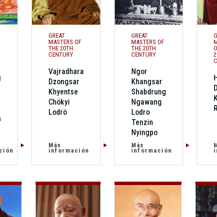
GREAT
GREAT
G
MASTERS OF
MASTERS OF
M
THE 20TH
THE 20TH
O
CENTURY
CENTURY
2
C
Vajradhara
Ngor
g
H
Dzongsar
Khangsar
Khyentse
Shabdrung
Chökyi
Ngawang
Lodrö
Lodro
n
Tenzin
Nyingpo
Más
Más
ción
información
información