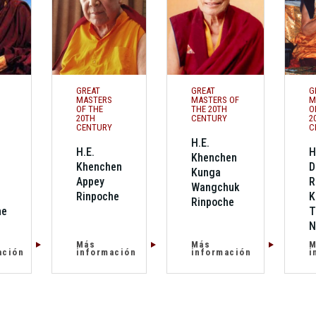
GREAT
GREAT
G
MASTERS
MASTERS OF
M
OF THE
THE 20TH
O
20TH
CENTURY
2
CENTURY
C
H.E.
H.E.
H
Khenchen
Khenchen
D
Kunga
Appey
R
Wangchuk
Rinpoche
K
Rinpoche
he
T
N
Más
Más
M
ación
información
información
i