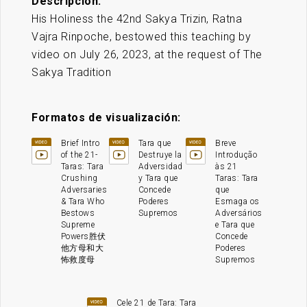
Descripción:
His Holiness the 42nd Sakya Trizin, Ratna
Vajra Rinpoche, bestowed this teaching by
video on July 26, 2023, at the request of The
Sakya Tradition
Formatos de visualización:
Brief Intro
Tara que
Breve
of the 21-
Destruye la
Introdução
Taras: Tara
Adversidad
às 21
Crushing
y Tara que
Taras: Tara
Adversaries
Concede
que
& Tara Who
Poderes
Esmaga os
Bestows
Supremos
Adversários
Supreme
e Tara que
Powers胜伏
Concede
他方母和大
Poderes
怖救度母
Supremos
Cele 21 de Tara: Tara