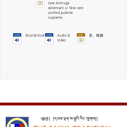
care distruge
adversarii și Tara care
conferă puterile
supreme
Soundcloud
Audio &
音、视频
Video