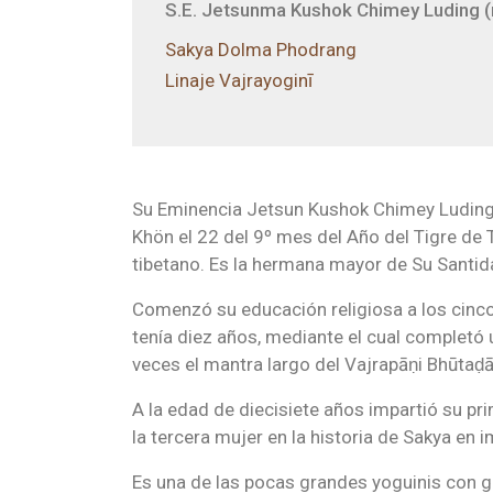
S.E. Jetsunma Kushok Chimey Luding (n
Sakya Dolma Phodrang
Linaje Vajrayoginī
Su Eminencia Jetsun Kushok Chimey Luding 
Khön el 22 del 9º mes del Año del Tigre de T
tibetano. Es la hermana mayor de Su Santidad
Comenzó su educación religiosa a los cinco
tenía diez años, mediante el cual completó u
veces el mantra largo del Vajrapāṇi Bhūtaḍ
A la edad de diecisiete años impartió su p
la tercera mujer en la historia de Sakya en
Es una de las pocas grandes yoguinis con g