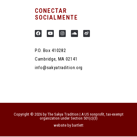
CONECTAR
SOCIALMENTE
P.O. Box 410282
Cambridge, MA 02141
info@sakyatradition.org
Copyright © 2026 by The Sakya Tradition | A US nonprofit, tax-exempt
organization under Section 501(c)(3)
website by bartlett