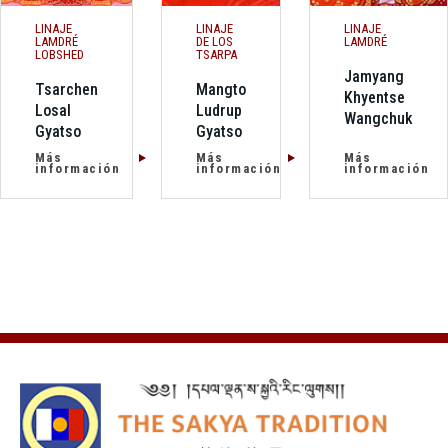
LINAJE
LINAJE
LINAJE
LAMDRÉ
DE LOS
LAMDRÉ
LOBSHED
TSARPA
Jamyang
Tsarchen
Mangto
Khyentse
Losal
Ludrup
Wangchuk
Gyatso
Gyatso
Más
Más
Más
información
información
información